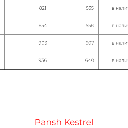
821
535
в нал
854
558
в нал
903
607
в нал
936
640
в нал
Pansh Kestrel