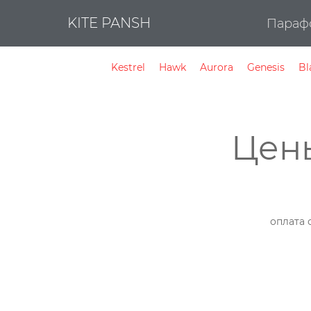
KITE PANSH
Параф
Kestrel
Hawk
Aurora
Genesis
Bl
Цен
оплата