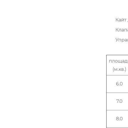
Кайт 
Клап
Упра
площад
(м.кв.)
6.0
7.0
8.0