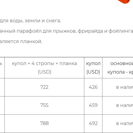
для воды, земли и снега.
анный парафойл для прыжков, фрирайда и фойлинга
вляется планкой.
ь
купол + 4 стропы + планка
купол
основно
(USD)
(USD)
купола - 
722
426
в нал
755
459
в нал
788
492
в нал