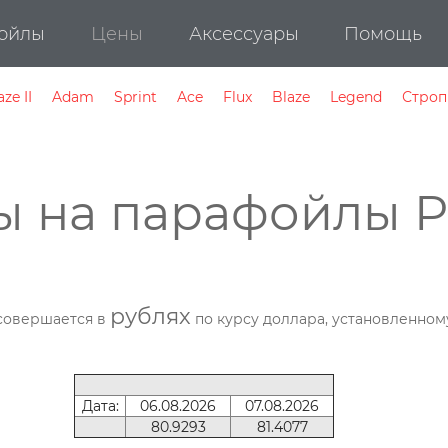
ойлы
Цены
Аксессуары
Помощь
aze II
Adam
Sprint
Ace
Flux
Blaze
Legend
Стро
ы на парафойлы P
рублях
 совершается в
по курсу доллара, установленно
Дата:
06.08.2026
07.08.2026
80.9293
81.4077