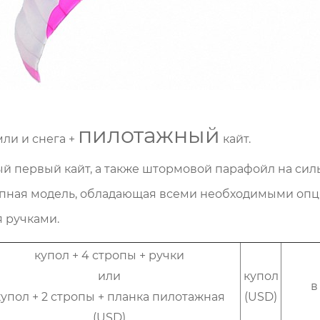
пилотажный
мли и снега +
кайт.
й первый кайт, а также штормовой парафойл на
сил
упная модель, обладающая всеми
необходимыми опц
 ручками.
купол + 4 стропы + ручки
или
купол
в
купол + 2 стропы + планка пилотажная
(USD)
(USD)