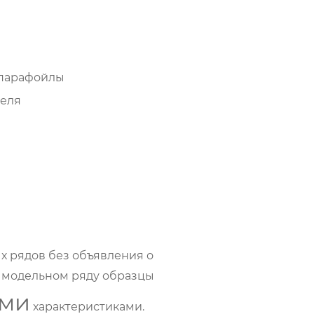
парафойлы
теля
 рядов без объявления о
м модельном ряду образцы
ми
характеристиками.