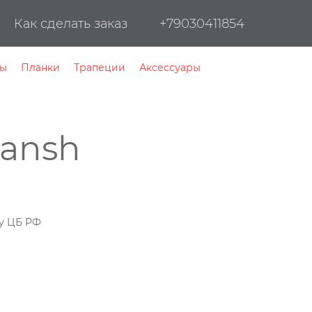
Как сделать заказ
+79030411854
пы
Планки
Трапеции
Аксессуары
ansh
му ЦБ РФ