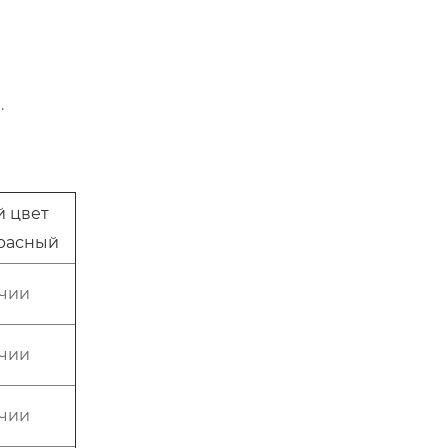
.
й цвет
красный
ичии
ичии
ичии