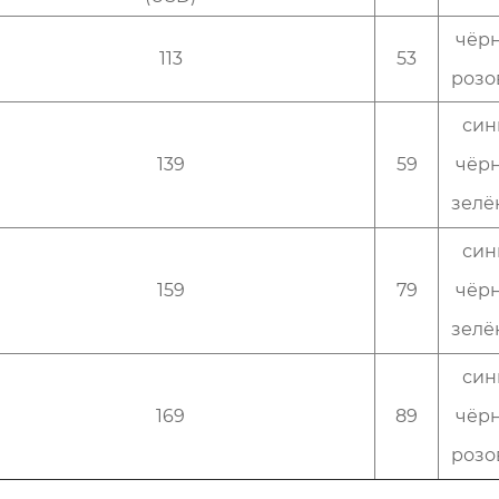
чёр
113
53
розо
син
139
59
чёр
зелё
син
159
79
чёр
зелё
син
169
89
чёр
розо